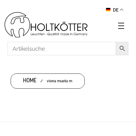
DE
HOME
/
viona mueta m
VIONA MUETA M