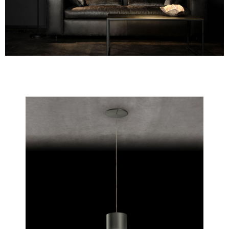
AU
RA