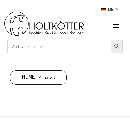
DE
HOME
/
avior l
AVIOR L