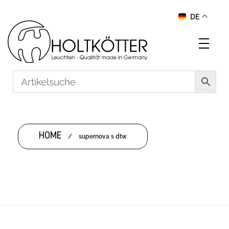
DE
HOME
/
supernova s dtw
SUPERNOVA S DTW