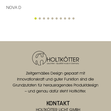
NOVA D
Zeitgemäßes Design gepaart mit
Innovationskraft und guter Funktion sind die
Grundzutaten für herausragendes Produktdesign
– und genau dafür steht Holtkötter.
KONTAKT
HOLTKÖTTER LICHT GMBH