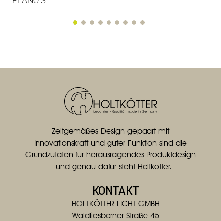
PLANO S
Zeitgemäßes Design gepaart mit
Innovationskraft und guter Funktion sind die
Grundzutaten für herausragendes Produktdesign
– und genau dafür steht Holtkötter.
KONTAKT
HOLTKÖTTER LICHT GMBH
Waldliesborner Straße 45