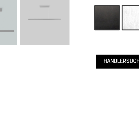
-55 Schwarz
-6
HÄNDLERSUC