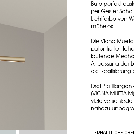
Büro perfekt ausl
per Geste: Scha
Lichtfarbe von W
mühelos.
Die Viona Mueta 
patentierte Höhe
laufende Mechan
Anpassung der L
die Realisierung
Drei Profilläng
(VIONA MUETA M
viele verschied
nahezu unbegre
ERHÄLTLICHE OB