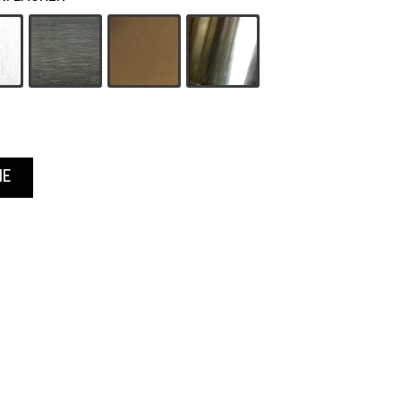
1 Silbermatt
-62 Platin
-33 Bronze
-7 Chrom
HE