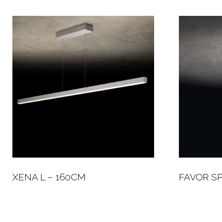
XENA L – 160CM
FAVOR S