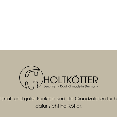
skraft und guter Funktion sind die Grundzutaten fü
dafür steht Holtkötter.