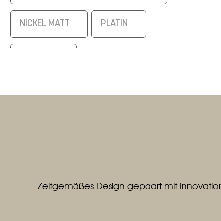
NICKEL MATT
PLATIN
SCHWARZ
SCHWARZ/ELOXAL MESSING
SILBERMATT
WEISS
WEISS / ALUMINIUM MATT
Zeitgemäßes Design gepaart mit Innovation