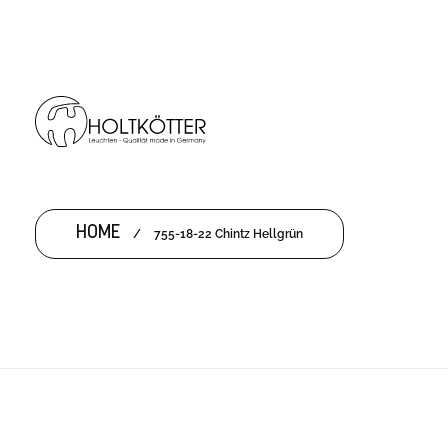
HOME
/
755-18-22 Chintz Hellgrün
755-18-22 CHINTZ HELLGRÜN