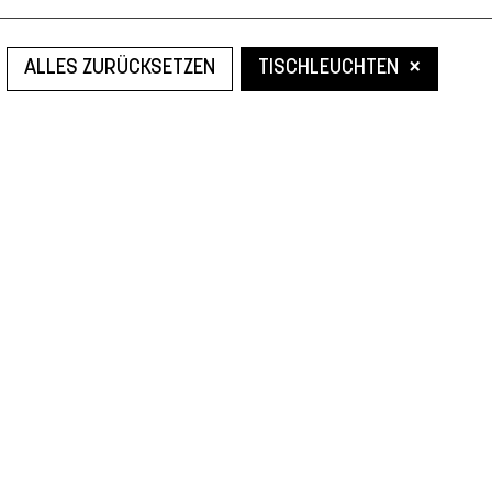
×
ALLES ZURÜCKSETZEN
TISCHLEUCHTEN
Leider konnten wir nicht den gesuchten Artikel finden.