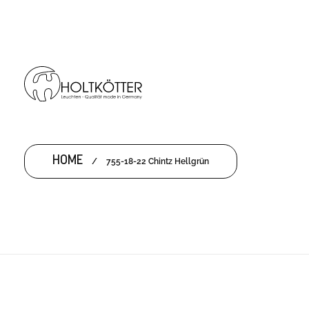
HOME
/
755-18-22 Chintz Hellgrün
755-18-22 CHINTZ HELLGRÜN