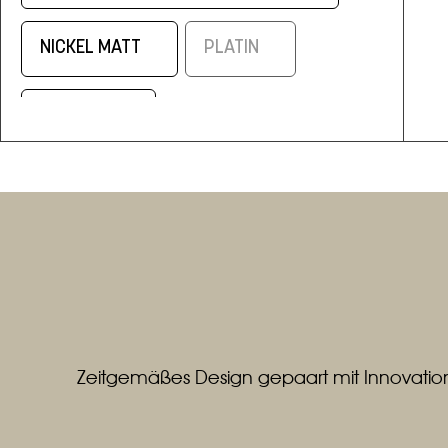
NICKEL MATT
PLATIN
SCHWARZ
SCHWARZ/ELOXAL MESSING
SILBERMATT
WEISS
WEISS / ALUMINIUM MATT
Zeitgemäßes Design gepaart mit Innovation