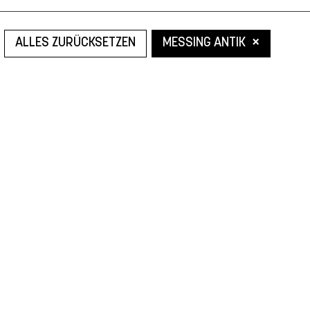
×
ALLES ZURÜCKSETZEN
MESSING ANTIK
Leider konnten wir nicht den gesuchten Artikel finden.