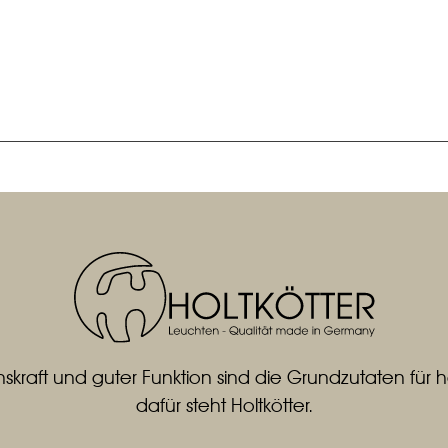
skraft und guter Funktion sind die Grundzutaten fü
dafür steht Holtkötter.