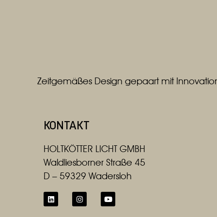
SILBERMATT
WEISS
WEISS / ALUMINIUM MATT
Zeitgemäßes Design gepaart mit Innovation
KONTAKT
HOLTKÖTTER LICHT GMBH
Waldliesborner Straße 45
D – 59329 Wadersloh