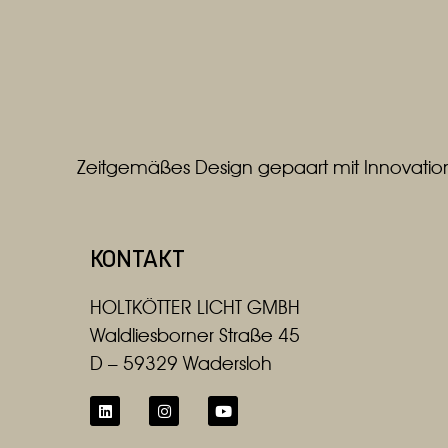
SILBERMATT
WEISS
WEISS / ALUMINIUM MATT
Zeitgemäßes Design gepaart mit Innovation
KONTAKT
HOLTKÖTTER LICHT GMBH
Waldliesborner Straße 45
D – 59329 Wadersloh