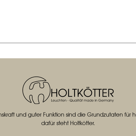
skraft und guter Funktion sind die Grundzutaten fü
dafür steht Holtkötter.