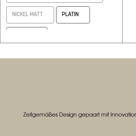
NICKEL MATT
PLATIN
SCHWARZ
SCHWARZ/ELOXAL MESSING
SILBERMATT
WEISS
WEISS / ALUMINIUM MATT
Zeitgemäßes Design gepaart mit Innovation