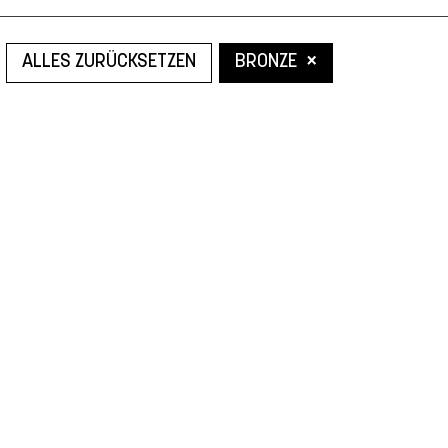
×
ALLES ZURÜCKSETZEN
BRONZE
Leider konnten wir nicht den gesuchten Artikel finden.