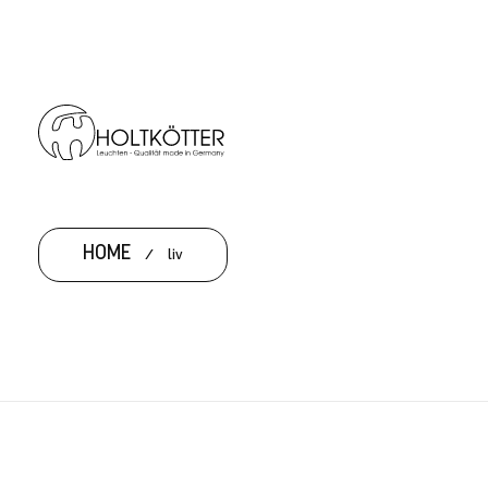
HOME
/
liv
LIV