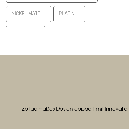
NICKEL MATT
PLATIN
SCHWARZ
SCHWARZ/ELOXAL MESSING
SILBERMATT
WEISS
WEISS / ALUMINIUM MATT
Zeitgemäßes Design gepaart mit Innovation