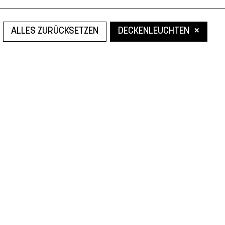
×
ALLES ZURÜCKSETZEN
DECKENLEUCHTEN
Leider konnten wir nicht den gesuchten Artikel finden.