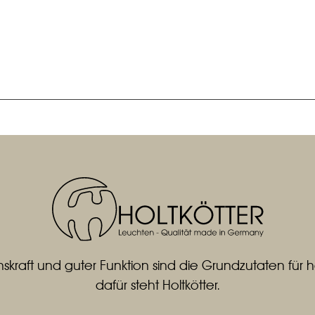
skraft und guter Funktion sind die Grundzutaten fü
dafür steht Holtkötter.