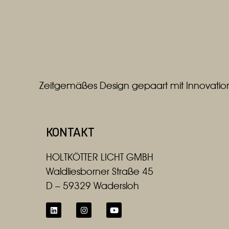
SILBERMATT
WEISS
WEISS / ALUMINIUM MATT
Zeitgemäßes Design gepaart mit Innovation
KONTAKT
HOLTKÖTTER LICHT GMBH
Waldliesborner Straße 45
D – 59329 Wadersloh