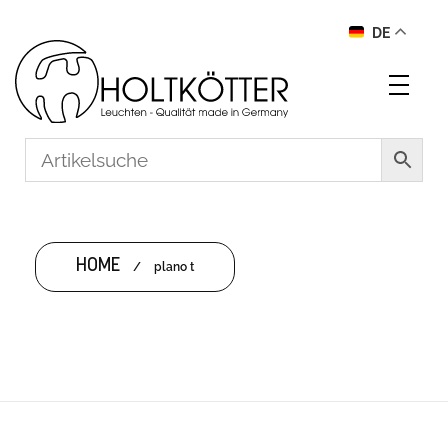
DE
HOME
/
plano t
PLANO T