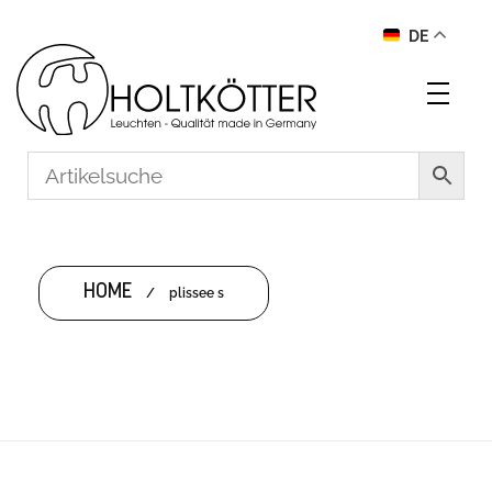
DE
HOME
/
plissee s
PLISSEE S