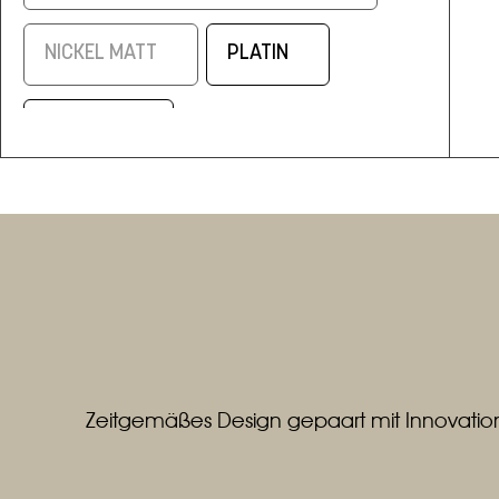
NICKEL MATT
PLATIN
SCHWARZ
SCHWARZ/ELOXAL MESSING
SILBERMATT
WEISS
WEISS / ALUMINIUM MATT
Zeitgemäßes Design gepaart mit Innovation