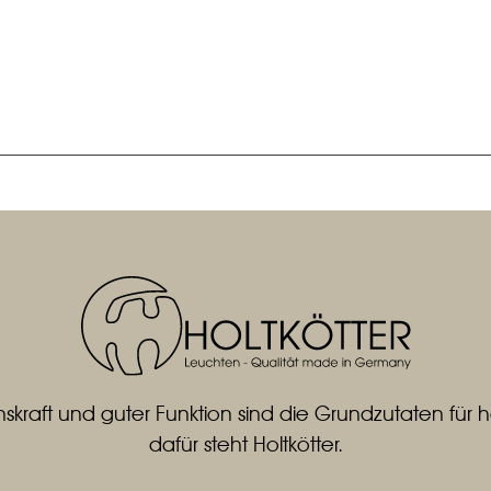
skraft und guter Funktion sind die Grundzutaten fü
dafür steht Holtkötter.