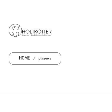
HOME
/
plissee s
PLISSEE S