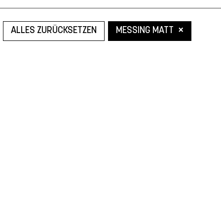
×
ALLES ZURÜCKSETZEN
MESSING MATT
Leider konnten wir nicht den gesuchten Artikel finden.