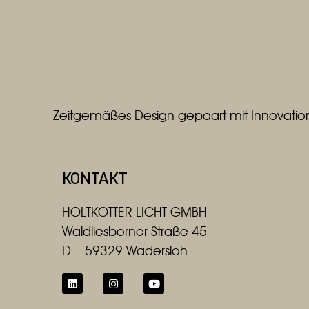
SILBERMATT
WEISS
WEISS / ALUMINIUM MATT
Zeitgemäßes Design gepaart mit Innovation
KONTAKT
HOLTKÖTTER LICHT GMBH
Waldliesborner Straße 45
D – 59329 Wadersloh