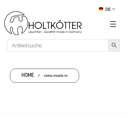
DE
HOME
/
viona mueta m
VIONA MUETA M