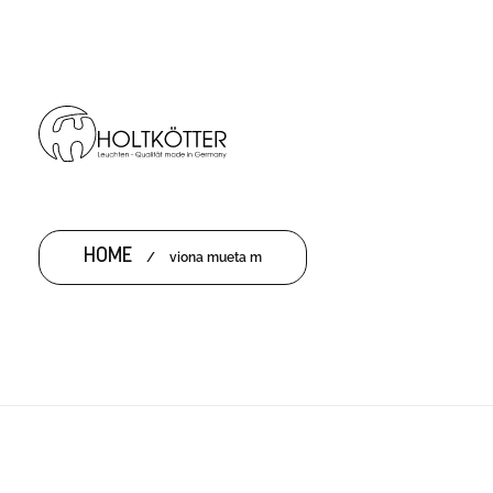
HOME
/
viona mueta m
VIONA MUETA M