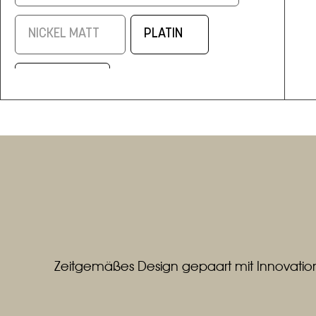
NICKEL MATT
PLATIN
SCHWARZ
SCHWARZ/ELOXAL MESSING
SILBERMATT
WEISS
WEISS / ALUMINIUM MATT
Zeitgemäßes Design gepaart mit Innovation