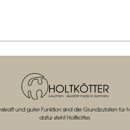
skraft und guter Funktion sind die Grundzutaten fü
dafür steht Holtkötter.