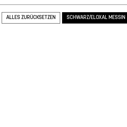
ALLES ZURÜCKSETZEN
SCHWARZ/ELOXAL MESSIN
Leider konnten wir nicht den gesuchten Artikel finden.