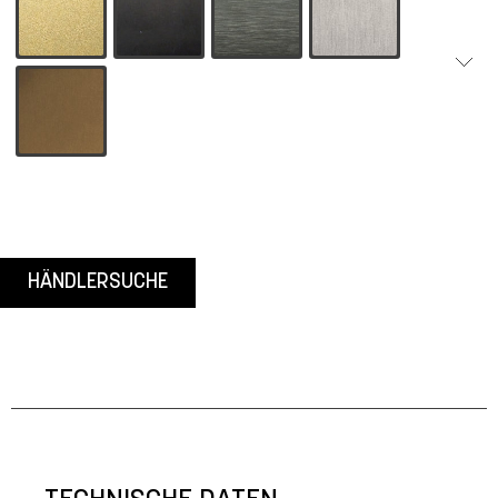
-19 Eloxal Messing
-55 Schwarz
-62 Platin
-79 Aluminium ma
-33 Bronze
HÄNDLERSUCHE