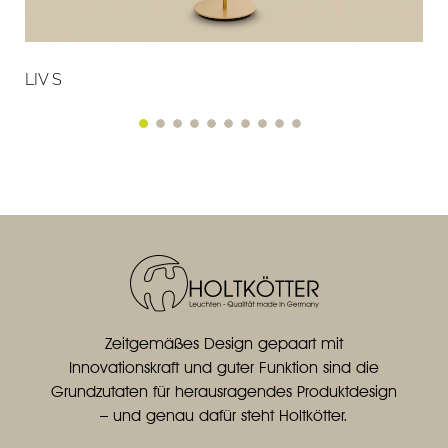
LIV S
Zeitgemäßes Design gepaart mit
Innovationskraft und guter Funktion sind die
Grundzutaten für herausragendes Produktdesign
– und genau dafür steht Holtkötter.