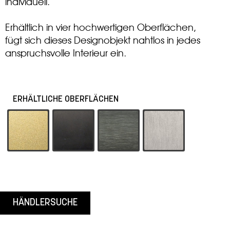
individuell.
Erhältlich in
vier hochwertigen Oberflächen
,
fügt sich dieses Designobjekt nahtlos in jedes
anspruchsvolle Interieur ein.
ERHÄLTLICHE OBERFLÄCHEN
-19 Eloxal Messing
-55 Schwarz
-62 Platin
-79 Aluminium ma
HÄNDLERSUCHE